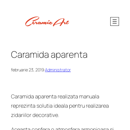
Sari
la
conținut
Caramida aparenta
februarie 23, 2019
·
Administrator
Caramida aparenta realizata manuala
reprezinta solutia ideala pentru realizarea
zidariilor decorative.
Aceasta confera o atmosfera armonioasa si