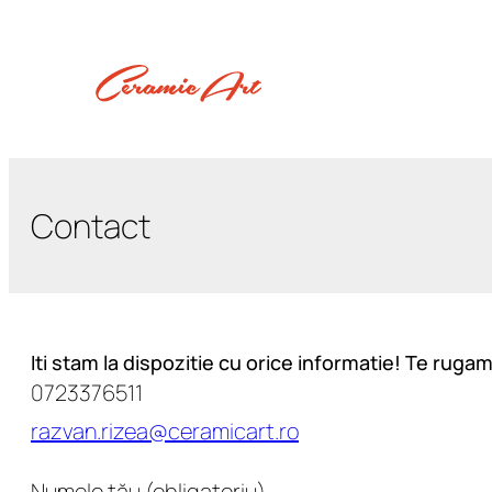
Contact
Iti stam la dispozitie cu orice informatie! Te ruga
0723376511
razvan.rizea@ceramicart.ro
Numele tău (obligatoriu)