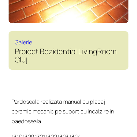
Galerie
Proiect Rezidential LivingRoom
Cluj
Pardoseala realizata manual cu placaj
ceramic mecanic pe suport cu incalzire in
paedoseala.
1319,1320,1321,1322,1323,1324